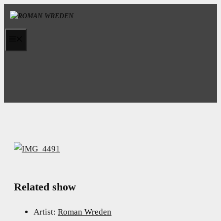
Skip
to
content
MENU
Related show
Artist:
Roman Wreden