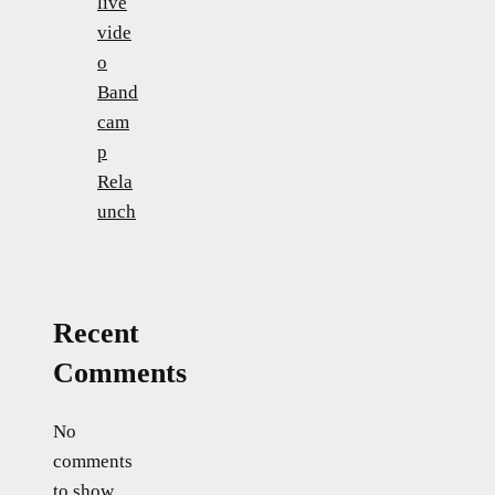
live
vide
o
Band
cam
p
Rela
unch
Recent
Comments
No
comments
to show.