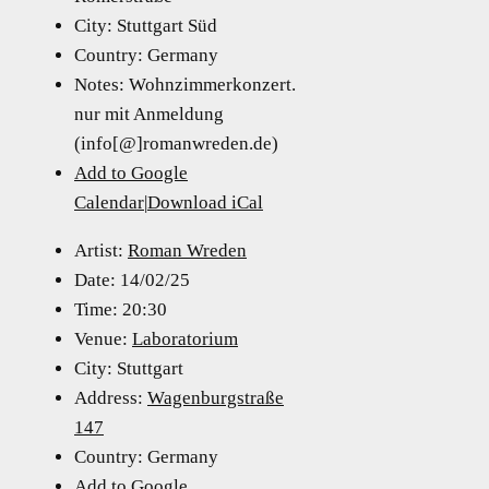
City:
Stuttgart Süd
Country:
Germany
Notes:
Wohnzimmerkonzert.
nur mit Anmeldung
(info[@]romanwreden.de)
Add to Google
Calendar
|
Download iCal
Artist:
Roman Wreden
Date:
14/02/25
Time:
20:30
Venue:
Laboratorium
City:
Stuttgart
Address:
Wagenburgstraße
147
Country:
Germany
Add to Google